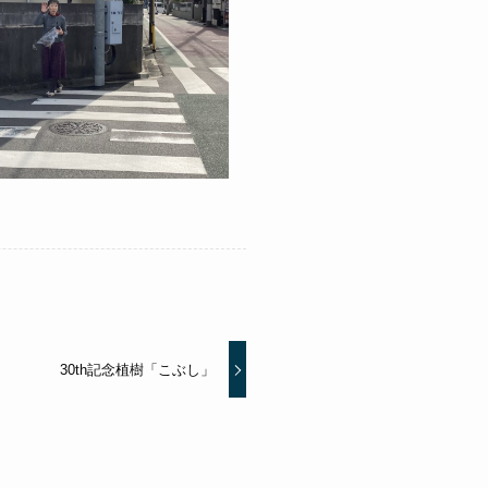
30th記念植樹「こぶし」